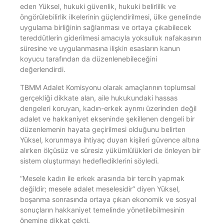
eden Yüksel, hukuki güvenlik, hukuki belirlilik ve
öngörülebilirlik ilkelerinin güçlendirilmesi, ülke genelinde
uygulama birliğinin sağlanması ve ortaya çıkabilecek
tereddütlerin giderilmesi amacıyla yoksulluk nafakasının
süresine ve uygulanmasına ilişkin esasların kanun
koyucu tarafından da düzenlenebileceğini
değerlendirdi.
TBMM Adalet Komisyonu olarak amaçlarının toplumsal
gerçekliği dikkate alan, aile hukukundaki hassas
dengeleri koruyan, kadın-erkek ayrımı üzerinden değil
adalet ve hakkaniyet ekseninde şekillenen dengeli bir
düzenlemenin hayata geçirilmesi olduğunu belirten
Yüksel, korunmaya ihtiyaç duyan kişileri güvence altına
alırken ölçüsüz ve süresiz yükümlülükleri de önleyen bir
sistem oluşturmayı hedeflediklerini söyledi.
“Mesele kadın ile erkek arasında bir tercih yapmak
değildir; mesele adalet meselesidir” diyen Yüksel,
boşanma sonrasında ortaya çıkan ekonomik ve sosyal
sonuçların hakkaniyet temelinde yönetilebilmesinin
önemine dikkat çekti.