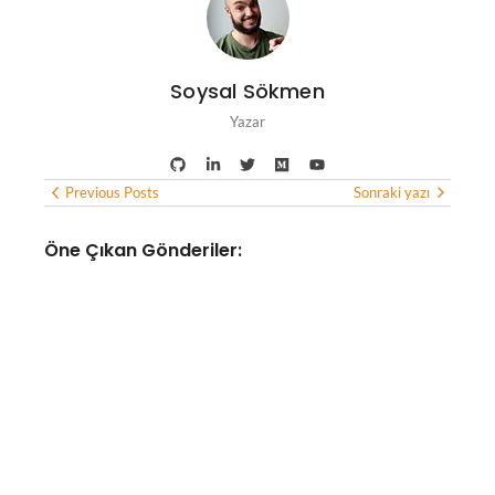
Soysal Sökmen
Yazar
Previous Posts
Sonraki yazı
Öne Çıkan Gönderiler:
YAPAY ZEKA
Google yıllardır kullanılan
akıllı sesli asistan hizmeti
Google Asistan’ı sonlandırma
kararı aldı
No Comments
Ağustos 5, 2026
/