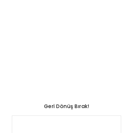
TEKNOLOJI
Küresel kurulu güneş
enerjisinde 3 TW eşiği aşıldı:
Dört yılda 3 kat artış!
No Comments
Ağustos 5, 2026
/
Geri Dönüş Bırak!