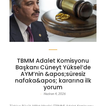
TBMM Adalet Komisyonu
Başkanı Cüneyt Yüksel’de
AYM’nin &apos;süresiz
nafaka&apos; kararına ilk
yorum
Haziran 4, 2026
-
Türkiye Büyük Millet Meclisi (TBMM) Adalet Komisyonu