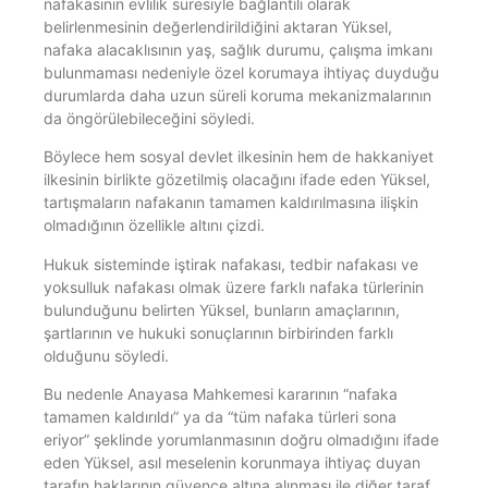
nafakasının evlilik süresiyle bağlantılı olarak
belirlenmesinin değerlendirildiğini aktaran Yüksel,
nafaka alacaklısının yaş, sağlık durumu, çalışma imkanı
bulunmaması nedeniyle özel korumaya ihtiyaç duyduğu
durumlarda daha uzun süreli koruma mekanizmalarının
da öngörülebileceğini söyledi.
Böylece hem sosyal devlet ilkesinin hem de hakkaniyet
ilkesinin birlikte gözetilmiş olacağını ifade eden Yüksel,
tartışmaların nafakanın tamamen kaldırılmasına ilişkin
olmadığının özellikle altını çizdi.
Hukuk sisteminde iştirak nafakası, tedbir nafakası ve
yoksulluk nafakası olmak üzere farklı nafaka türlerinin
bulunduğunu belirten Yüksel, bunların amaçlarının,
şartlarının ve hukuki sonuçlarının birbirinden farklı
olduğunu söyledi.
Bu nedenle Anayasa Mahkemesi kararının “nafaka
tamamen kaldırıldı” ya da “tüm nafaka türleri sona
eriyor” şeklinde yorumlanmasının doğru olmadığını ifade
eden Yüksel, asıl meselenin korunmaya ihtiyaç duyan
tarafın haklarının güvence altına alınması ile diğer taraf