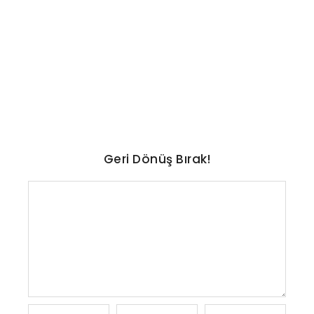
TEKNOLOJI
A101 marketler Samsung
Galaxy Tab A11 ve A11 Plus
satıyor
No Comments
Ağustos 6, 2026
/
Geri Dönüş Bırak!