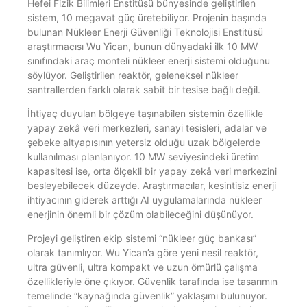
Hefei Fizik Bilimleri Enstitüsü bünyesinde geliştirilen
sistem, 10 megavat güç üretebiliyor. Projenin başında
bulunan Nükleer Enerji Güvenliği Teknolojisi Enstitüsü
araştırmacısı Wu Yican, bunun dünyadaki ilk 10 MW
sınıfındaki araç monteli nükleer enerji sistemi olduğunu
söylüyor. Geliştirilen reaktör, geleneksel nükleer
santrallerden farklı olarak sabit bir tesise bağlı değil.
İhtiyaç duyulan bölgeye taşınabilen sistemin özellikle
yapay zekâ veri merkezleri, sanayi tesisleri, adalar ve
şebeke altyapısının yetersiz olduğu uzak bölgelerde
kullanılması planlanıyor. 10 MW seviyesindeki üretim
kapasitesi ise, orta ölçekli bir yapay zekâ veri merkezini
besleyebilecek düzeyde. Araştırmacılar, kesintisiz enerji
ihtiyacının giderek arttığı AI uygulamalarında nükleer
enerjinin önemli bir çözüm olabileceğini düşünüyor.
Projeyi geliştiren ekip sistemi “nükleer güç bankası”
olarak tanımlıyor. Wu Yican’a göre yeni nesil reaktör,
ultra güvenli, ultra kompakt ve uzun ömürlü çalışma
özellikleriyle öne çıkıyor. Güvenlik tarafında ise tasarımın
temelinde “kaynağında güvenlik” yaklaşımı bulunuyor.