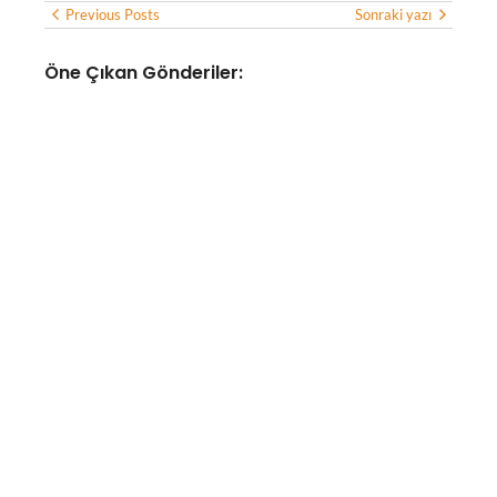
Previous Posts
Sonraki yazı
Öne Çıkan Gönderiler:
YAPAY ZEKA
Yapay zeka destekli iklim
teknolojileri şirketi WindBorne,
37 milyon dolar yatırım aldı
No Comments
Ağustos 6, 2026
/