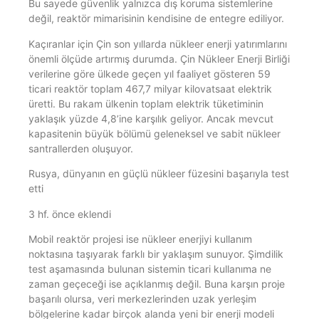
Bu sayede güvenlik yalnızca dış koruma sistemlerine
değil, reaktör mimarisinin kendisine de entegre ediliyor.
Kaçıranlar için Çin son yıllarda nükleer enerji yatırımlarını
önemli ölçüde artırmış durumda. Çin Nükleer Enerji Birliği
verilerine göre ülkede geçen yıl faaliyet gösteren 59
ticari reaktör toplam 467,7 milyar kilovatsaat elektrik
üretti. Bu rakam ülkenin toplam elektrik tüketiminin
yaklaşık yüzde 4,8’ine karşılık geliyor. Ancak mevcut
kapasitenin büyük bölümü geleneksel ve sabit nükleer
santrallerden oluşuyor.
Rusya, dünyanın en güçlü nükleer füzesini başarıyla test
etti
3 hf. önce eklendi
Mobil reaktör projesi ise nükleer enerjiyi kullanım
noktasına taşıyarak farklı bir yaklaşım sunuyor. Şimdilik
test aşamasında bulunan sistemin ticari kullanıma ne
zaman geçeceği ise açıklanmış değil. Buna karşın proje
başarılı olursa, veri merkezlerinden uzak yerleşim
bölgelerine kadar birçok alanda yeni bir enerji modeli