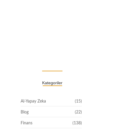
Reşit olmayan kız çocuklarını
pazarlayan…
Ağustos 6, 2026
Kategoriler
AI-Yapay Zeka
(15)
Blog
(22)
Finans
(138)