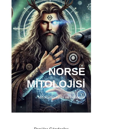
NORSE
MITOLOJISI
Mitolojinin tarihi ve hikayeler