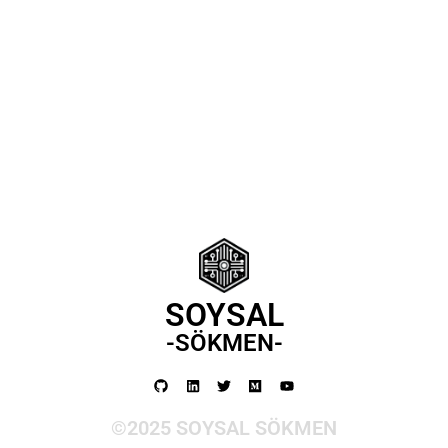
Konu: Sam Wilson’ın yeni Kaptan Amerika olarak karşılaştığı
zorlukları ve liderlik yolculuğunu konu alıyor. Marvel evreninin bu
önemli karakteri, yeni bir...
SOYSAL
-SÖKMEN-
©2025 SOYSAL SÖKMEN​