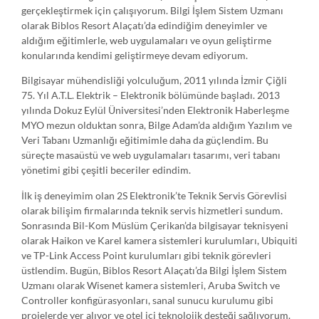
gerçekleştirmek için çalışıyorum. Bilgi İşlem Sistem Uzmanı
olarak Biblos Resort Alaçatı’da edindiğim deneyimler ve
aldığım eğitimlerle, web uygulamaları ve oyun geliştirme
konularında kendimi geliştirmeye devam ediyorum.
Bilgisayar mühendisliği yolculuğum, 2011 yılında İzmir Çiğli
75. Yıl A.T.L. Elektrik – Elektronik bölümünde başladı. 2013
yılında Dokuz Eylül Üniversitesi’nden Elektronik Haberleşme
MYO mezun olduktan sonra, Bilge Adam’da aldığım Yazılım ve
Veri Tabanı Uzmanlığı eğitimimle daha da güçlendim. Bu
süreçte masaüstü ve web uygulamaları tasarımı, veri tabanı
yönetimi gibi çeşitli beceriler edindim.
İlk iş deneyimim olan 2S Elektronik’te Teknik Servis Görevlisi
olarak bilişim firmalarında teknik servis hizmetleri sundum.
Sonrasında Bil-Kom Müslüm Çerikan’da bilgisayar teknisyeni
olarak Haikon ve Karel kamera sistemleri kurulumları, Ubiquiti
ve TP-Link Access Point kurulumları gibi teknik görevleri
üstlendim. Bugün, Biblos Resort Alaçatı’da Bilgi İşlem Sistem
Uzmanı olarak Wisenet kamera sistemleri, Aruba Switch ve
Controller konfigürasyonları, sanal sunucu kurulumu gibi
projelerde yer alıyor ve otel içi teknolojik desteği sağlıyorum.