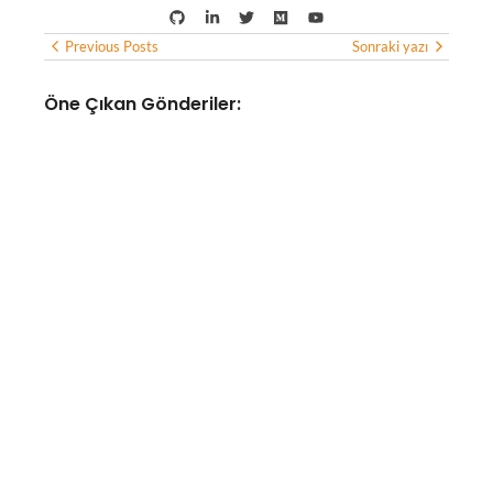
Previous Posts
Sonraki yazı
Öne Çıkan Gönderiler:
POPÜLER KÜLTÜR
Cansever’in son mesajı
yürekleri dağladı: Duanızı