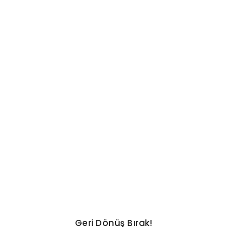
GÜNCEL
Bakan Gürlek: Çocuk adalet
sistemimizi daha güçlü hale
getirdik
No Comments
Ağustos 9, 2026
/
Geri Dönüş Bırak!