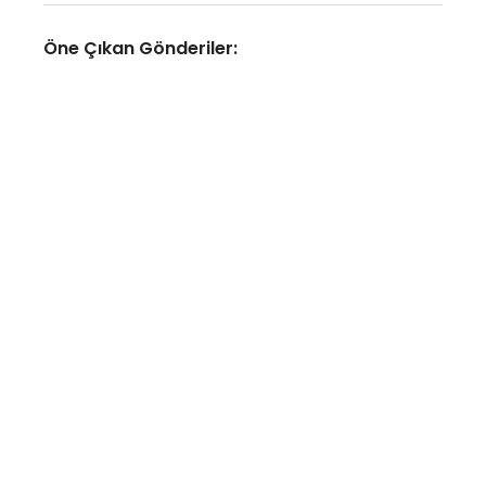
Öne Çıkan Gönderiler:
YAPAY ZEKA
Yapay zeka altyapısına
odaklanan optik bağlantı
girişimi Lumilens, 700 milyon
doların üzerinde yatırım aldı
No Comments
Ağustos 8, 2026
/