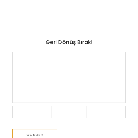
açıklandı
No Comments
Ağustos 8, 2026
/
Geri Dönüş Bırak!