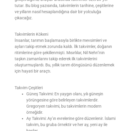
tutar. Bu blog yazısında, takvimlerin tarihine, çeşitlerine
ve yılların nasıl hesaplandığına dair bir yolculuğa
çıkacağız.
Takvimlerin Kökeni
İnsanlar, tarımın başlamasıyla birlikte mevsimleri ve
ayları takip etmek zorunda kaldı. İlk takvimler, doğanın
ritimlerine göre şekillenmişti. Mısırlılar, Nil Nehri’nin
taşkın zamanlarını takip ederek ilk takvimlerini
oluşturmuşlardı. Bu, yıllık tarım döngüsünü düzenlemek
için hayati bir araçtı.
Takvim Çeşitleri
Güneş Takvimi:
En yaygın olanı, yılı güneşin
yörüngesine göre belirleyen takvimlerdir.
Gregoryen takvimi, bu takvimlerin modern
örneğidir.
Ay Takvimi:
Ay’ın evrelerine göre düzenlenir. İslami
takvim, bu gruba örnektir ve her ay, yeni ay ile
başlar.