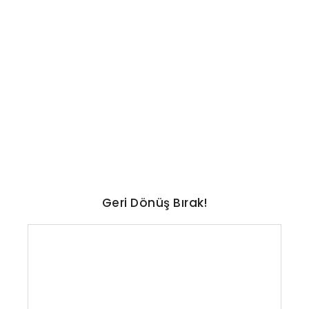
TEKNOLOJI
En uzun ömürlü otomobiller
ve markalar belli oldu: İşte
liste
No Comments
Ağustos 7, 2026
/
Geri Dönüş Bırak!