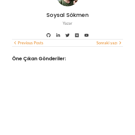
Soysal Sökmen
Yazar
Previous Posts
Sonraki yazı
Öne Çıkan Gönderiler:
YAPAY ZEKA
Google Haritalar, yapay zeka
desteğiyle yemek siparişi
verebilecek ve otel
bulabilecek
No Comments
Ağustos 7, 2026
/