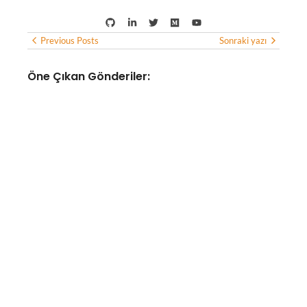
Previous Posts
Sonraki yazı
Öne Çıkan Gönderiler:
YAPAY ZEKA
Google Haritalar, yapay zeka
desteğiyle yemek siparişi
verebilecek ve otel
bulabilecek
No Comments
Ağustos 7, 2026
/