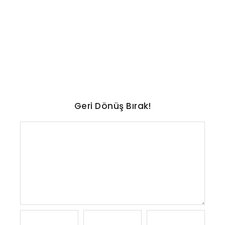
En uzun ömürlü otomobiller
ve markalar belli oldu: İşte
liste
No Comments
Ağustos 7, 2026
/
Geri Dönüş Bırak!