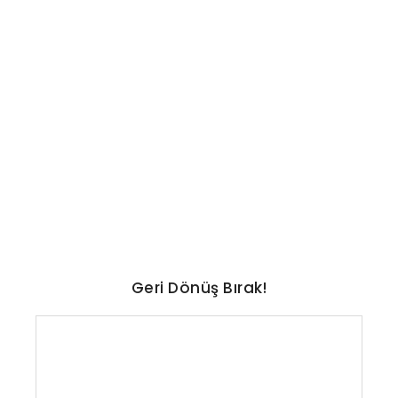
POPÜLER KÜLTÜR
Serenay Sarıkaya aynı evin
parasını iki kez ödedi
No Comments
Ağustos 6, 2026
/
Geri Dönüş Bırak!