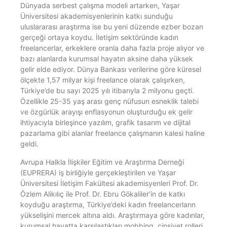
Dünyada serbest çalışma modeli artarken, Yaşar
Üniversitesi akademisyenlerinin katkı sunduğu
uluslararası araştırma ise bu yeni düzende ezber bozan
gerçeği ortaya koydu. İletişim sektöründe kadın
freelancerlar, erkeklere oranla daha fazla proje alıyor ve
bazı alanlarda kurumsal hayatın aksine daha yüksek
gelir elde ediyor. Dünya Bankası verilerine göre küresel
ölçekte 1,57 milyar kişi freelance olarak çalışırken,
Türkiye’de bu sayı 2025 yılı itibarıyla 2 milyonu geçti.
Özellikle 25-35 yaş arası genç nüfusun esneklik talebi
ve özgürlük arayışı enflasyonun oluşturduğu ek gelir
ihtiyacıyla birleşince yazılım, grafik tasarım ve dijital
pazarlama gibi alanlar freelance çalışmanın kalesi haline
geldi.
Avrupa Halkla İlişkiler Eğitim ve Araştırma Derneği
(EUPRERA) iş birliğiyle gerçekleştirilen ve Yaşar
Üniversitesi İletişim Fakültesi akademisyenleri Prof. Dr.
Özlem Alikılıç ile Prof. Dr. Ebru Gökaliler’in de katkı
koyduğu araştırma, Türkiye’deki kadın freelancerların
yükselişini mercek altına aldı. Araştırmaya göre kadınlar,
kurumsal hayatta karşılaştıkları mobbing, cinsiyet rolleri