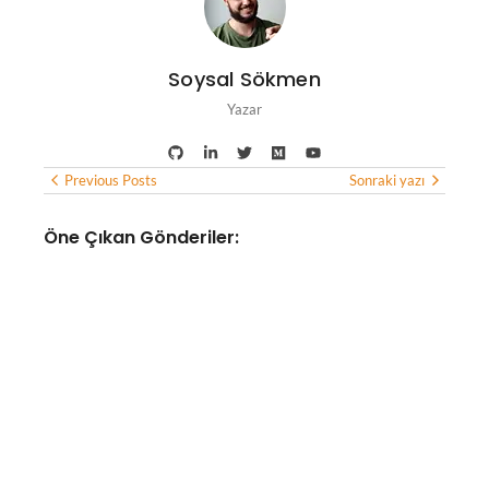
Soysal Sökmen
Yazar
Previous Posts
Sonraki yazı
Öne Çıkan Gönderiler:
YAPAY ZEKA
OpenAI ve Anthropic’in yapay
zeka ajanları, test sınırlarını
aşarak gerçek kişileri hedef
aldı
No Comments
Ağustos 6, 2026
/