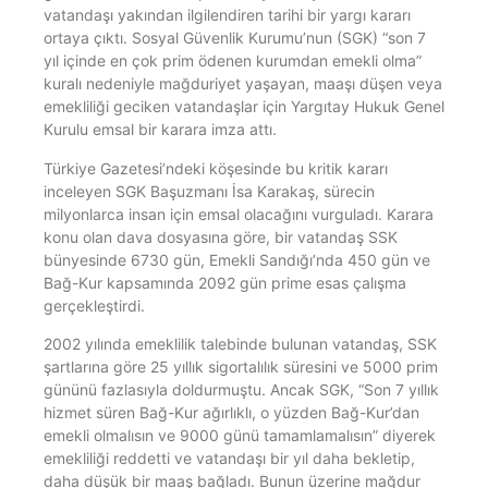
vatandaşı yakından ilgilendiren tarihi bir yargı kararı
ortaya çıktı. Sosyal Güvenlik Kurumu’nun (SGK) “son 7
yıl içinde en çok prim ödenen kurumdan emekli olma”
kuralı nedeniyle mağduriyet yaşayan, maaşı düşen veya
emekliliği geciken vatandaşlar için Yargıtay Hukuk Genel
Kurulu emsal bir karara imza attı.
Türkiye Gazetesi’ndeki köşesinde bu kritik kararı
inceleyen SGK Başuzmanı İsa Karakaş, sürecin
milyonlarca insan için emsal olacağını vurguladı. Karara
konu olan dava dosyasına göre, bir vatandaş SSK
bünyesinde 6730 gün, Emekli Sandığı’nda 450 gün ve
Bağ-Kur kapsamında 2092 gün prime esas çalışma
gerçekleştirdi.
2002 yılında emeklilik talebinde bulunan vatandaş, SSK
şartlarına göre 25 yıllık sigortalılık süresini ve 5000 prim
gününü fazlasıyla doldurmuştu. Ancak SGK, “Son 7 yıllık
hizmet süren Bağ-Kur ağırlıklı, o yüzden Bağ-Kur’dan
emekli olmalısın ve 9000 günü tamamlamalısın” diyerek
emekliliği reddetti ve vatandaşı bir yıl daha bekletip,
daha düşük bir maaş bağladı. Bunun üzerine mağdur