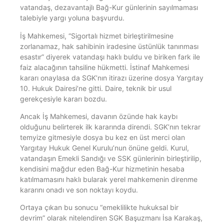
vatandaş, dezavantajlı Bağ-Kur günlerinin sayılmaması
talebiyle yargı yoluna başvurdu.
İş Mahkemesi, “Sigortalı hizmet birleştirilmesine
zorlanamaz, hak sahibinin iradesine üstünlük tanınması
esastır” diyerek vatandaşı haklı buldu ve biriken fark ile
faiz alacağının tahsiline hükmetti. İstinaf Mahkemesi
kararı onaylasa da SGK’nın itirazı üzerine dosya Yargıtay
10. Hukuk Dairesi’ne gitti. Daire, teknik bir usul
gerekçesiyle kararı bozdu.
Ancak İş Mahkemesi, davanın özünde hak kaybı
olduğunu belirterek ilk kararında direndi. SGK’nın tekrar
temyize gitmesiyle dosya bu kez en üst merci olan
Yargıtay Hukuk Genel Kurulu’nun önüne geldi. Kurul,
vatandaşın Emekli Sandığı ve SSK günlerinin birleştirilip,
kendisini mağdur eden Bağ-Kur hizmetinin hesaba
katılmamasını haklı bularak yerel mahkemenin direnme
kararını onadı ve son noktayı koydu.
Ortaya çıkan bu sonucu “emeklilikte hukuksal bir
devrim” olarak nitelendiren SGK Başuzmanı İsa Karakaş,