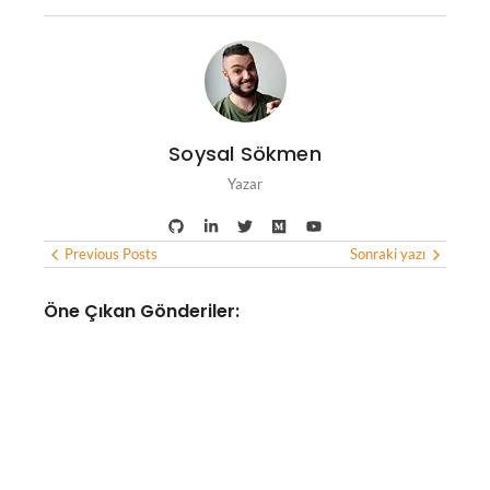
Soysal Sökmen
Yazar
Previous Posts
Sonraki yazı
Öne Çıkan Gönderiler:
YAPAY ZEKA
Google Haritalar, yapay zeka
desteğiyle yemek siparişi
verebilecek ve otel
bulabilecek