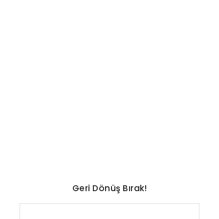
TEKNOLOJI
En uzun ömürlü otomobiller
ve markalar belli oldu: İşte
liste
No Comments
Ağustos 7, 2026
/
Geri Dönüş Bırak!