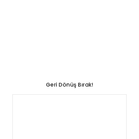
GÜNCEL
Bakan Gürlek: Çocuk adalet
sistemimizi daha güçlü hale
getirdik
No Comments
Ağustos 9, 2026
/
Geri Dönüş Bırak!