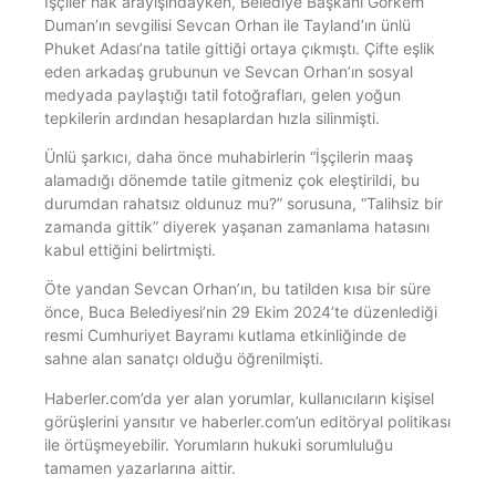
İşçiler hak arayışındayken, Belediye Başkanı Görkem
Duman’ın sevgilisi Sevcan Orhan ile Tayland’ın ünlü
Phuket Adası’na tatile gittiği ortaya çıkmıştı. Çifte eşlik
eden arkadaş grubunun ve Sevcan Orhan’ın sosyal
medyada paylaştığı tatil fotoğrafları, gelen yoğun
tepkilerin ardından hesaplardan hızla silinmişti.
Ünlü şarkıcı, daha önce muhabirlerin “İşçilerin maaş
alamadığı dönemde tatile gitmeniz çok eleştirildi, bu
durumdan rahatsız oldunuz mu?” sorusuna, “Talihsiz bir
zamanda gittik” diyerek yaşanan zamanlama hatasını
kabul ettiğini belirtmişti.
Öte yandan Sevcan Orhan’ın, bu tatilden kısa bir süre
önce, Buca Belediyesi’nin 29 Ekim 2024’te düzenlediği
resmi Cumhuriyet Bayramı kutlama etkinliğinde de
sahne alan sanatçı olduğu öğrenilmişti.
Haberler.com’da yer alan yorumlar, kullanıcıların kişisel
görüşlerini yansıtır ve haberler.com’un editöryal politikası
ile örtüşmeyebilir. Yorumların hukuki sorumluluğu
tamamen yazarlarına aittir.