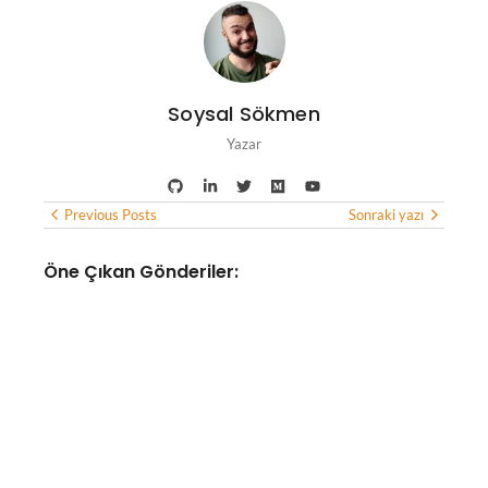
Soysal Sökmen
Yazar
Previous Posts
Sonraki yazı
Öne Çıkan Gönderiler:
YAPAY ZEKA
Google Haritalar, yapay zeka
desteğiyle yemek siparişi
verebilecek ve otel
bulabilecek
No Comments
Ağustos 7, 2026
/