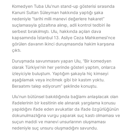
Komedyen Tuba Ulu’nun stand-up gösterisi sırasında
Kanuni Sultan Süleyman hakkında yaptığı şaka
nedeniyle “tarihi milli manevi değerlere hakaret”
suçlamasıyla gözaltına alınıp, adli kontrol tedbiri ile
serbest bırakılmıştı. Ulu, hakkında açılan dava
kapsamında İstanbul 13. Asliye Ceza Mahkemesi’nce
görülen davanın ikinci duruşmasında hakim karşısına
çıktı.
Duruşmada savunmasını yapan Ulu, “Bir komedyen
olarak Türkiye’nin her yerinde gösteri yaptım, onlarca
izleyiciyle buluştum. Yaptığım şakayla hiç kimseyi
aşağılamak veya incitmek gibi bir kastım yoktu.
Beraatımı talep ediyorum” şeklinde konuştu.
Ulu’nun bütünsel bakıldığında bağlamı anlaşılacak olan
ifadelerinin bir kesitinin ele alınarak yargılama konusu
yapıldığını ifade eden avukatlar da ifade özgürlüğünün
dokunulmazlığına vurgu yaparak suç kastı olmaması ve
suçun maddi ve manevi unsurlarının oluşmaması
nedeniyle suç unsuru oluşmadığını savundu.