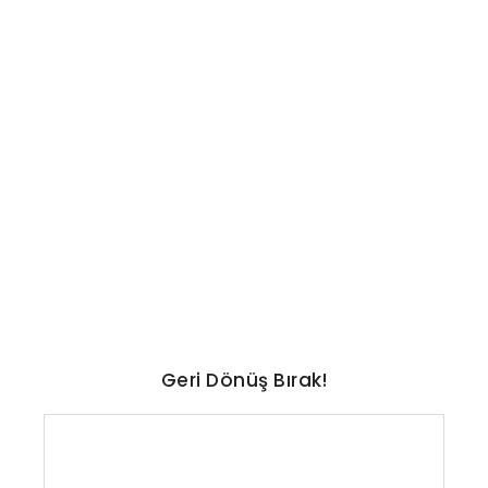
TEKNOLOJI
En uzun ömürlü otomobiller
ve markalar belli oldu: İşte
liste
No Comments
Ağustos 7, 2026
/
Geri Dönüş Bırak!