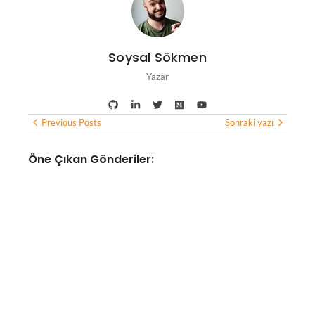
Soysal Sökmen
Yazar
Previous Posts
Sonraki yazı
Öne Çıkan Gönderiler:
YAPAY ZEKA
Yapay zeka destekli iklim
teknolojileri şirketi WindBorne,
37 milyon dolar yatırım aldı
No Comments
Ağustos 6, 2026
/