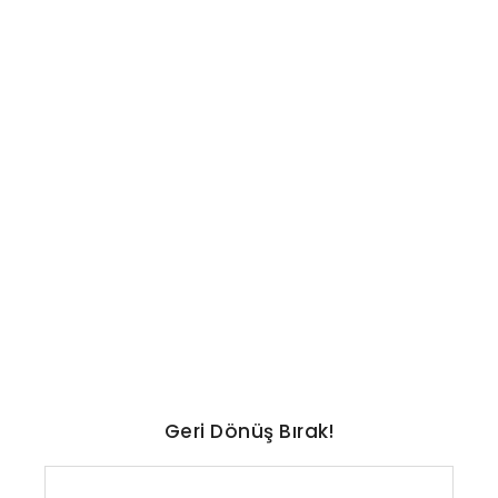
TEKNOLOJI
A101 marketler Samsung
Galaxy Tab A11 ve A11 Plus
satıyor
No Comments
Ağustos 6, 2026
/
Geri Dönüş Bırak!