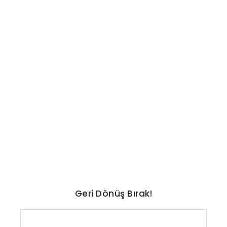
TEKNOLOJI
A101 marketler Samsung
Galaxy Tab A11 ve A11 Plus
satıyor
No Comments
Ağustos 6, 2026
/
Geri Dönüş Bırak!