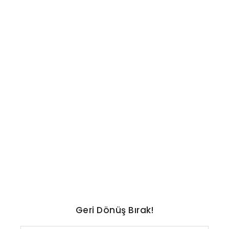
TEKNOLOJI
GeForce Now’a Ağustos
ayında eklenecek oyunlar
açıklandı
No Comments
Ağustos 8, 2026
/
Geri Dönüş Bırak!