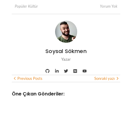
Yorum Yok
Popüler Kültür
Soysal Sökmen
Yazar
Previous Posts
Sonraki yazı
Öne Çıkan Gönderiler:
YAPAY ZEKA
Yapay zeka altyapısına
odaklanan optik bağlantı
girişimi Lumilens, 700 milyon