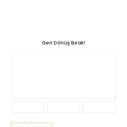
liste
No Comments
Ağustos 7, 2026
/
Geri Dönüş Bırak!