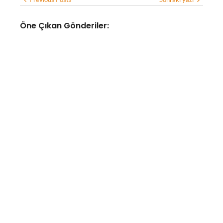
Öne Çıkan Gönderiler:
YAPAY ZEKA
Google Haritalar, yapay zeka
desteğiyle yemek siparişi
verebilecek ve otel
bulabilecek
No Comments
Ağustos 7, 2026
/