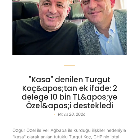
"Kasa" denilen Turgut
Koç&apos;tan ek ifade: 2
delege 10 bin TL&apos;ye
Özel&apos;i destekledi
Mayıs 28, 2026
-
Özgür Özel ile Veli Ağbaba ile kurduğu ilişkiler nedeniyle
"kasa" olarak anılan tutuklu Turgut Koç, CHP'nin iptal