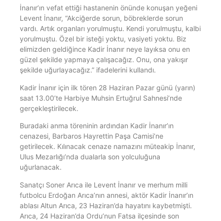
İnanır’ın vefat ettiği hastanenin önünde konuşan yeğeni
Levent İnanır, “Akciğerde sorun, böbreklerde sorun
vardı. Artık organları yorulmuştu. Kendi yorulmuştu, kalbi
yorulmuştu. Özel bir isteği yoktu, vasiyeti yoktu. Biz
elimizden geldiğince Kadir İnanır neye layıksa onu en
güzel şekilde yapmaya çalışacağız. Onu, ona yakışır
şekilde uğurlayacağız.” ifadelerini kullandı.
Kadir İnanır için ilk tören 28 Haziran Pazar günü (yarın)
saat 13.00’te Harbiye Muhsin Ertuğrul Sahnesi’nde
gerçekleştirilecek.
Buradaki anma töreninin ardından Kadir İnanır’ın
cenazesi, Barbaros Hayrettin Paşa Camisi’ne
getirilecek. Kılınacak cenaze namazını müteakip İnanır,
Ulus Mezarlığı’nda dualarla son yolculuğuna
uğurlanacak.
Sanatçı Soner Arıca ile Levent İnanır ve merhum milli
futbolcu Erdoğan Arıca’nın annesi, aktör Kadir İnanır’ın
ablası Altun Arıca, 23 Haziran’da hayatını kaybetmişti.
Arıca, 24 Haziran’da Ordu’nun Fatsa ilçesinde son