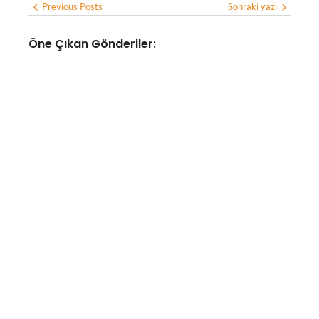
Previous Posts
Sonraki yazı
Öne Çıkan Gönderiler:
YAPAY ZEKA
Yapay zeka altyapısına
odaklanan optik bağlantı
girişimi Lumilens, 700 milyon
doların üzerinde yatırım aldı
No Comments
Ağustos 8, 2026
/