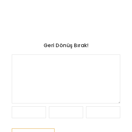
açıklandı
No Comments
Ağustos 8, 2026
/
Geri Dönüş Bırak!