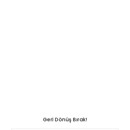
POPÜLER KÜLTÜR
Serenay Sarıkaya aynı evin
parasını iki kez ödedi
No Comments
Ağustos 6, 2026
/
Geri Dönüş Bırak!