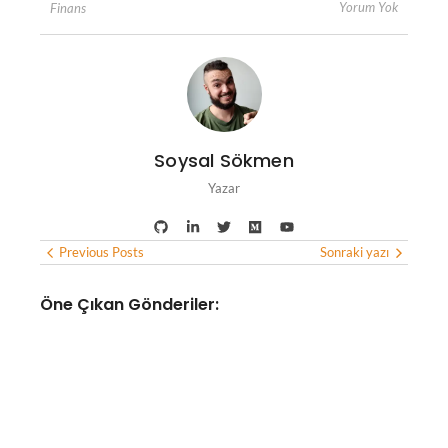
Yorum Yok
Finans
Soysal Sökmen
Yazar
Previous Posts
Sonraki yazı
Öne Çıkan Gönderiler:
YAPAY ZEKA
OpenAI ve Anthropic’in yapay
zeka ajanları, test sınırlarını
aşarak gerçek kişileri hedef