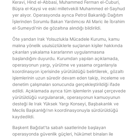
Keravi, Hind el-Abbasi, Muhammed Ferman el-Cuburi,
Büşra el-Kaysi ve eski milletvekili Muhammed el-Sayhud
yer alıyor. Operasyonda ayrıca Petrol Bakanlığı Dağıtım
İşlerinden Sorumlu Bakan Yardımcısı Ali Maric ile İbrahim
el-Sumeydi’nin de gözaltına alındığı bildirildi.
Öte yandan Irak Yolsuzlukla Mücadele Kurumu, kamu
malına yönelik usulsüzlüklerle suçlanan kişiler hakkında
çıkarılan yakalama kararlarının uygulanmasına
başlandığını duyurdu. Kurumdan yapılan açıklamada,
operasyonun yargı, yürütme ve yasama organlarıyla
koordinasyon içerisinde yürütüldüğü belirtilerek, gözaltı
işlemlerinin uzun süredir devam eden takip, inceleme ve
denetim çalışmaları sonucunda gerçekleştirildiği ifade
edildi. Açıklamada ayrıca tüm işlemlerin yasal çerçevede
yürütüldüğü vurgulanarak, operasyonun kamuoyunun
desteği ile Irak Yüksek Yargı Konseyi, Başbakanlık ve
Meclis Başkanlığı’nın koordinasyonuyla sürdürüldüğü
kaydedildi.
Başkent Bağdat’ta sabah saatlerinde başlayan
operasyonda güvenlik güçleri, hükümet binaları ile