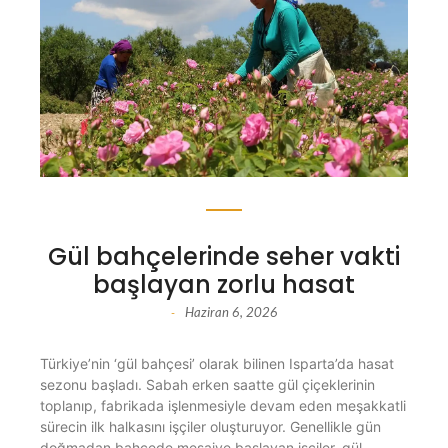
Gül bahçelerinde seher vakti
başlayan zorlu hasat
Haziran 6, 2026
-
Türkiye’nin ‘gül bahçesi’ olarak bilinen Isparta’da hasat
sezonu başladı. Sabah erken saatte gül çiçeklerinin
toplanıp, fabrikada işlenmesiyle devam eden meşakkatli
sürecin ilk halkasını işçiler oluşturuyor. Genellikle gün
doğmadan bahçede mesaiye başlayan işçiler, gül