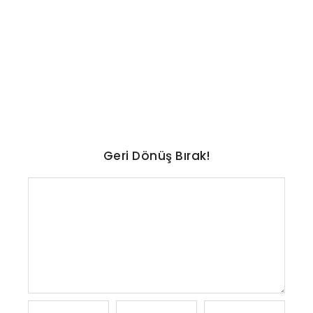
GeForce Now’a Ağustos
ayında eklenecek oyunlar
açıklandı
No Comments
Ağustos 8, 2026
/
Geri Dönüş Bırak!