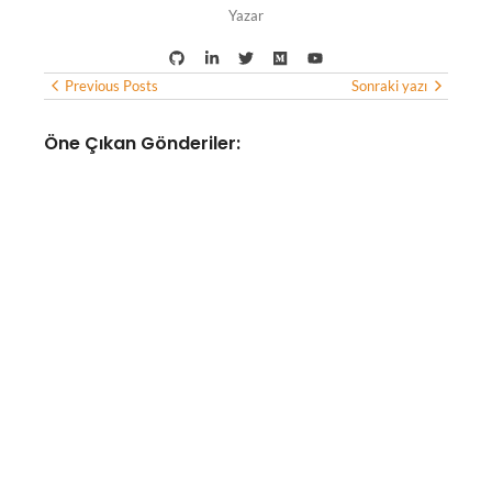
Yazar
Previous Posts
Sonraki yazı
Öne Çıkan Gönderiler:
YAPAY ZEKA
Yapay zeka altyapısına
odaklanan optik bağlantı
girişimi Lumilens, 700 milyon
doların üzerinde yatırım aldı
No Comments
Ağustos 8, 2026
/