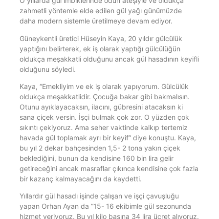
O yıllarda gül imbiklerinde odun ateşiyle ve oldukça
zahmetli yöntemle elde edilen gül yağı günümüzde
daha modern sistemle üretilmeye devam ediyor.
Güneykentli üretici Hüseyin Kaya, 20 yıldır gülcülük
yaptığını belirterek, ek iş olarak yaptığı gülcülüğün
oldukça meşakkatli olduğunu ancak gül hasadının keyifli
olduğunu söyledi.
Kaya, “Emekliyim ve ek iş olarak yapıyorum. Gülcülük
oldukça meşakkatlidir. Çocuğa bakar gibi bakmalısın.
Otunu ayıklayacaksın, ilacını, gübresini atacaksın ki
sana çiçek versin. İşçi bulmak çok zor. O yüzden çok
sıkıntı çekiyoruz. Ama seher vaktinde kalkıp tertemiz
havada gül toplamak ayrı bir keyif” diye konuştu. Kaya,
bu yıl 2 dekar bahçesinden 1,5- 2 tona yakın çiçek
beklediğini, bunun da kendisine 160 bin lira gelir
getireceğini ancak masraflar çıkınca kendisine çok fazla
bir kazanç kalmayacağını da kaydetti.
Yıllardır gül hasadı işinde çalışan ve işçi çavuşluğu
yapan Orhan Ayan da “15- 16 ekibimle gül sezonunda
hizmet veriyoruz. Bu yıl kilo başına 34 lira ücret alıyoruz.