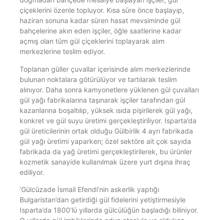
çiçeklerini özenle topluyor. Kısa süre önce başlayıp,
haziran sonuna kadar süren hasat mevsiminde gül
bahçelerine akın eden işçiler, öğle saatlerine kadar
açmış olan tüm gül çiçeklerini toplayarak alım
merkezlerine teslim ediyor.
Toplanan güller çuvallar içerisinde alım merkezlerinde
bulunan noktalara götürülüyor ve tartılarak teslim
alınıyor. Daha sonra kamyonetlere yüklenen gül çuvalları
gül yağı fabrikalarına taşınarak işçiler tarafından gül
kazanlarına boşaltılıp, yüksek ısıda pişirilerek gül yağı,
konkret ve gül suyu üretimi gerçekleştiriliyor. Isparta’da
gül üreticilerinin ortak olduğu Gülbirlik 4 ayrı fabrikada
gül yağı üretimi yaparken; özel sektöre ait çok sayıda
fabrikada da yağ üretimi gerçekleştirilerek, bu ürünler
kozmetik sanayide kullanılmak üzere yurt dışına ihraç
ediliyor.
‘Gülcüzade İsmail Efendi’nin askerlik yaptığı
Bulgaristan’dan getirdiği gül fidelerini yetiştirmesiyle
Isparta’da 1800’lü yıllarda gülcülüğün başladığı biliniyor.