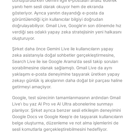
dönüştürülürken Gemini ilgili e-postaları analiz ederek
yanıtı hem sesli olarak okuyor hem de ekranda
gösteriyor. Ayrıca yanıtın dayandığı e-posta da
görüntülendiği için kullanıcılar bilgiyi doğrudan
doğrulayabiliyor. Gmail Live, Google’ın son dönemde hız
verdiği ses odaklı yapay zeka stratejisinin yeni halkasını
oluşturuyor.
Şirket daha önce Gemini Live ile kullanıcıların yapay
zeka asistanıyla doğal sohbetler gerçekleştirmesine,
Search Live ile ise Google Arama’da sesli takip soruları
sorabilmesine olanak sağlamıştı. Gmail Live da aynı
yaklaşımı e-posta deneyimine taşıyarak üretken yapay
zekayı günlük iş akışlarının daha doğal bir parçası haline
getirmeyi amaçlıyor.
Google, test sürecinin tamamlanmasının ardından Gmail
Live’ı bu yaz AI Pro ve AI Ultra abonelerine sunmayı
planlıyor. Şirket ayrıca benzer sesli etkileşim deneyimini
Google Docs ve Google Keep’e de taşıyarak kullanıcıların
belge oluşturma, düzenleme ve not alma işlemlerini de
sesli komutlarla gerçekleştirebilmesini hedefliyor.