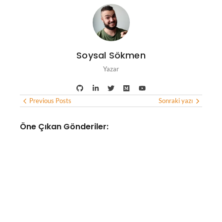
Soysal Sökmen
Yazar
Previous Posts
Sonraki yazı
Öne Çıkan Gönderiler:
YAPAY ZEKA
Google Haritalar, yapay zeka
desteğiyle yemek siparişi
verebilecek ve otel
bulabilecek
No Comments
Ağustos 7, 2026
/