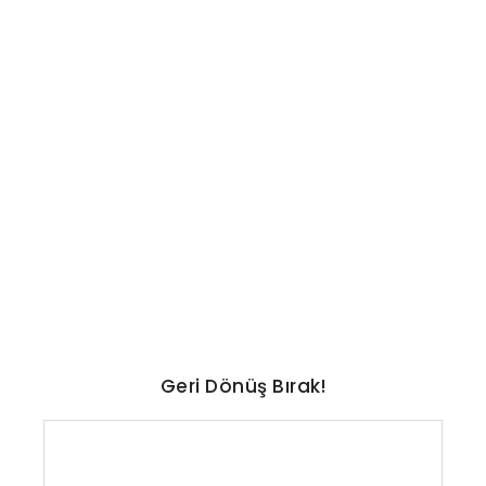
TEKNOLOJI
En uzun ömürlü otomobiller
ve markalar belli oldu: İşte
liste
No Comments
Ağustos 7, 2026
/
Geri Dönüş Bırak!