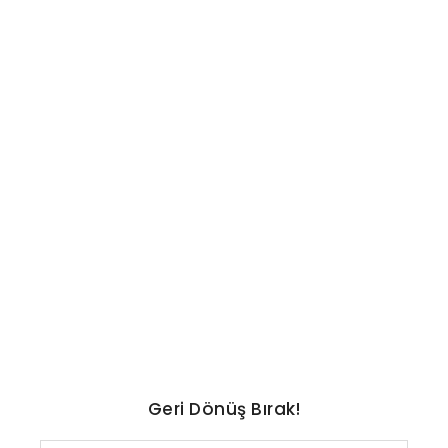
TEKNOLOJI
En uzun ömürlü otomobiller
ve markalar belli oldu: İşte
liste
No Comments
Ağustos 7, 2026
/
Geri Dönüş Bırak!