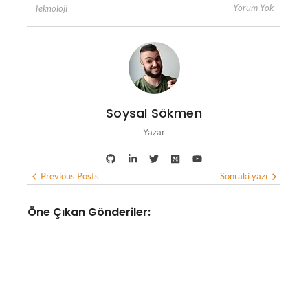
Yorum Yok
Teknoloji
Soysal Sökmen
Yazar
Previous Posts
Sonraki yazı
Öne Çıkan Gönderiler:
YAPAY ZEKA
Google Haritalar, yapay zeka
desteğiyle yemek siparişi
verebilecek ve otel