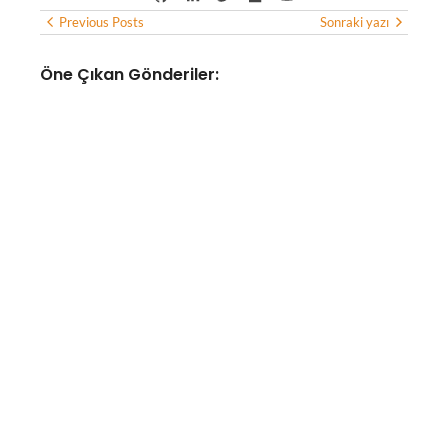
Previous Posts
Sonraki yazı
Öne Çıkan Gönderiler:
YAPAY ZEKA
Yapay zeka altyapısına
odaklanan optik bağlantı
girişimi Lumilens, 700 milyon
doların üzerinde yatırım aldı
No Comments
Ağustos 8, 2026
/