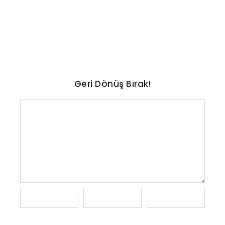
ayında eklenecek oyunlar
açıklandı
No Comments
Ağustos 8, 2026
/
Geri Dönüş Bırak!