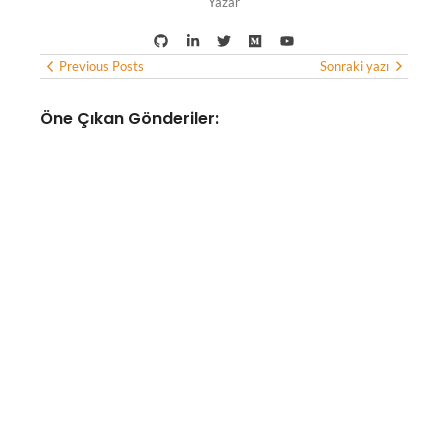
Yazar
Previous Posts
Sonraki yazı
Öne Çıkan Gönderiler:
POPÜLER KÜLTÜR
Cansever’in son mesajı