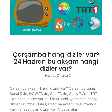
Çarşamba hangi diziler var?
24 Haziran bu akşam hangi
diziler var?
Haziran 24, 2026
-
Çarşamba akşamı hangi diziler var? Çarşamba günü
Kanal D’de, NOW TV’de, Star TV’de, Show TV’de, TRT
1’de hangi diziler var belli oldu. Peki, Çarşamba hangi
diziler var 2026? İşte Çarşamba akşamı televizyonda
yayınlanacak olan diziler ve TV yayın akışı