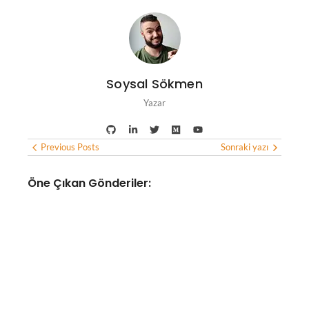
Soysal Sökmen
Yazar
Previous Posts
Sonraki yazı
Öne Çıkan Gönderiler:
YAPAY ZEKA
Google yıllardır kullanılan
akıllı sesli asistan hizmeti
Google Asistan’ı sonlandırma
kararı aldı
No Comments
Ağustos 5, 2026
/