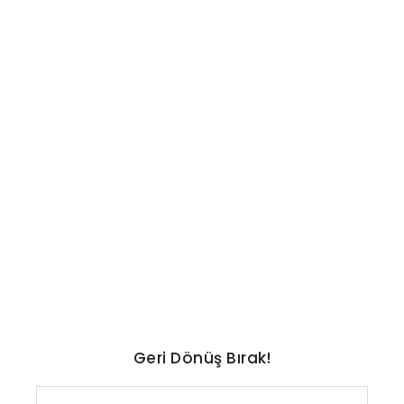
TEKNOLOJI
Küresel kurulu güneş
enerjisinde 3 TW eşiği aşıldı:
Dört yılda 3 kat artış!
No Comments
Ağustos 5, 2026
/
Geri Dönüş Bırak!