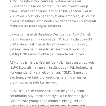
ASML hisselerindeki yükseliş, yatırım bankaları
JPMorgan Chase ve Morgan Stanley’in yayımladığı
olumlu analiz raporlarının ardından hız kazandı. Her iki
kurum da şirket için hedef fiyatlarını artırırken, ASML’nin
piyasanın tahmin ettiğinden çok daha fazla EUV litografi
makinesi üretebileceğini savundu.
JPMorgan analisti Sandeep Deshpande, ASML’nin ek
üretim tesisi yatırımı yapmadan 110’dan fazla Low-NA
EUV sistemi teslim edebileceğini belirtti. Bu rakam,
yatırımcıların uzun süredir üst sınır olarak gördüğü
yaklaşık 90 ünitenin oldukça üzerinde bulunuyor.
ASML, gelişmiş çip üretiminde kullanılan aşırı ultraviyole
(EUV) litografi makinelerinin dünyadaki tek tedarikçisi
konumunda. Şirketin ekipmanları, TSMC, Samsung
Electronics ve Intel gibi üreticiler tarafından en ileri
üretim süreçlerinde kullanılıyor.
ASML’nin üretim kapasitesi, özellikle yapay zeka
sektörünün büyümesi nedeniyle kritik önem taşıyor.
Günümüzde yapay zeka modellerinin eğitimi ve
çalıştırılması için kullanılan en gelişmiş işlemcilerin