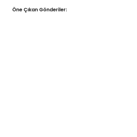
Öne Çıkan Gönderiler:
YAPAY ZEKA
Google Haritalar, yapay zeka
desteğiyle yemek siparişi
verebilecek ve otel
bulabilecek
No Comments
Ağustos 7, 2026
/