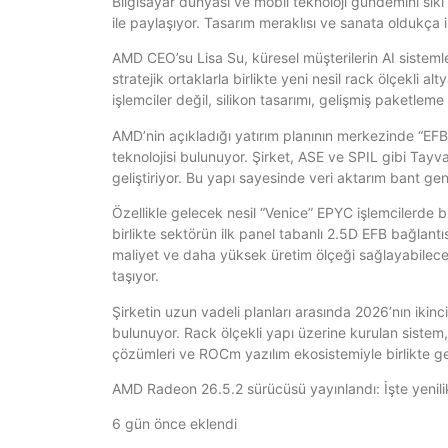
Bilgisayar dünyası ve mobil teknoloji gündemini sık
ile paylaşıyor. Tasarım meraklısı ve sanata oldukça i
AMD CEO’su Lisa Su, küresel müşterilerin AI sistemler
stratejik ortaklarla birlikte yeni nesil rack ölçekli al
işlemciler değil, silikon tasarımı, gelişmiş paketlem
AMD’nin açıkladığı yatırım planının merkezinde “EFB”
teknolojisi bulunuyor. Şirket, ASE ve SPIL gibi Tayvan
geliştiriyor. Bu yapı sayesinde veri aktarım bant genişl
Özellikle gelecek nesil “Venice” EPYC işlemcilerde bu
birlikte sektörün ilk panel tabanlı 2.5D EFB bağlantı
maliyet ve daha yüksek üretim ölçeği sağlayabileceği
taşıyor.
Şirketin uzun vadeli planları arasında 2026’nın iki
bulunuyor. Rack ölçekli yapı üzerine kurulan sistem, 
çözümleri ve ROCm yazılım ekosistemiyle birlikte g
AMD Radeon 26.5.2 sürücüsü yayınlandı: İşte yenili
6 gün önce eklendi