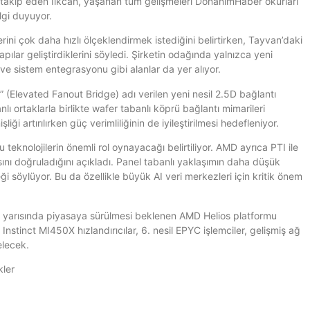
ı takip eden İlkcan, yaşanan tüm gelişmeleri DonanımHaber okurları
lgi duyuyor.
ini çok daha hızlı ölçeklendirmek istediğini belirtirken, Tayvan’daki
tyapılar geliştirdiklerini söyledi. Şirketin odağında yalnızca yeni
e ve sistem entegrasyonu gibi alanlar da yer alıyor.
 (Elevated Fanout Bridge) adı verilen yeni nesil 2.5D bağlantı
lı ortaklarla birlikte wafer tabanlı köprü bağlantı mimarileri
iği artırılırken güç verimliliğinin de iyileştirilmesi hedefleniyor.
 teknolojilerin önemli rol oynayacağı belirtiliyor. AMD ayrıca PTI ile
sını doğruladığını açıkladı. Panel tabanlı yaklaşımın daha düşük
 söylüyor. Bu da özellikle büyük AI veri merkezleri için kritik önem
nci yarısında piyasaya sürülmesi beklenen AMD Helios platformu
Instinct MI450X hızlandırıcılar, 6. nesil EPYC işlemciler, gelişmiş ağ
elecek.
kler