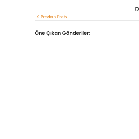
Previous Posts
Öne Çıkan Gönderiler:
YAPAY ZEKA
Yapay zeka destekli iklim teknolojileri ş
No Comments
Ağustos 6, 2026
/