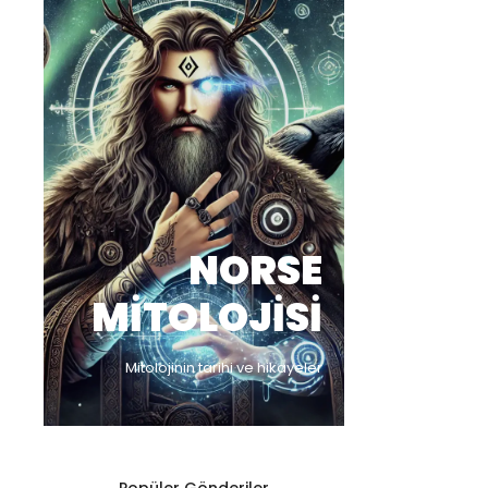
NORSE
MITOLOJISI
Mitolojinin tarihi ve hikayeler