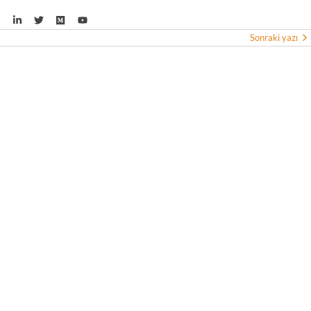
Sonraki yazı
irketi WindBorne, 37 milyon dolar yatırım aldı