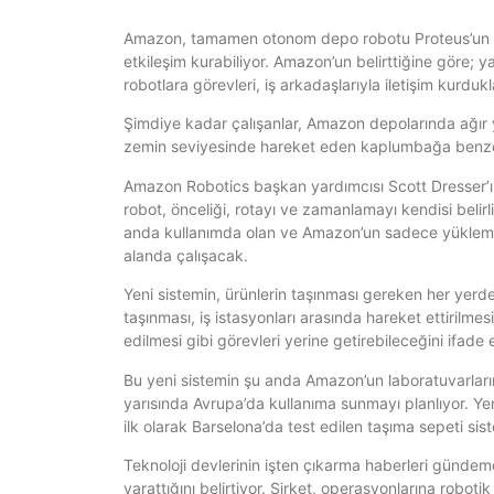
Amazon, tamamen otonom depo robotu Proteus’un ye
etkileşim kurabiliyor. Amazon’un belirttiğine göre; 
robotlara görevleri, iş arkadaşlarıyla iletişim kurduk
Şimdiye kadar çalışanlar, Amazon depolarında ağır 
zemin seviyesinde hareket eden kaplumbağa benzeri
Amazon Robotics başkan yardımcısı Scott Dresser’ın 
robot, önceliği, rotayı ve zamanlamayı kendisi belirli
anda kullanımda olan ve Amazon’un sadece yükleme al
alanda çalışacak.
Yeni sistemin, ürünlerin taşınması gereken her yerde 
taşınması, iş istasyonları arasında hareket ettirilme
edilmesi gibi görevleri yerine getirebileceğini ifade 
Bu yeni sistemin şu anda Amazon’un laboratuvarları
yarısında Avrupa’da kullanıma sunmayı planlıyor. Yen
ilk olarak Barselona’da test edilen taşıma sepeti si
Teknoloji devlerinin işten çıkarma haberleri gündemde
yarattığını belirtiyor. Şirket, operasyonlarına robot