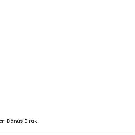
elli oldu: İşte liste
eri Dönüş Bırak!