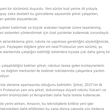
ni bir sürümünü duyurdu. Yeni sürüm kod yerine dil yoluyla
yapay zeka destekli bu güncelleme sayesinde şirket çalışanları,
ları şekilde atayabilecek.
yükleri kaldırmak ve büyük arabaları taşımak üzere tasarlanmış,
 sistemleri yönlendirmek için özel yazılımlar kullanmak zorundaydı.
aktardıklarına göre, robota ne yapılması gerektiğini söylediğinizde,
yor. Paylaşılan bilgilere göre eni nesil Proteus’un yeni sürümü, şu
anlarında çalıştığını belirttiği sistemlere kıyasla çok daha geniş bir
çalışabildiğini belirten şirket, robotun tesise gelen konteynerlerin
si ve dağıtım merkezleri ile teslimat noktalarında çalışanlara yardım
ediyor.
nda deneme aşamasında olduğunu belirtelim. Şirket, 2027’nin ilk
i Proteus’un yanı sıra şirket, dokunmaya duyarlı robotu Vulcan’ı ve
stemini önümüzdeki yıl Avrupa’daki daha fazla tesiste kullanacak.
 yerini alırken, Amazon, bu teknolojilerle birlikte yeni işler
ik teknolojisini dahil ettiğinden bu yana dünya çapında yüz binlerce