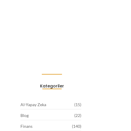
Altına yön veren ülkeden
kritik…
Ağustos 7, 2026
Kategoriler
AI-Yapay Zeka
(15)
Blog
(22)
Finans
(140)