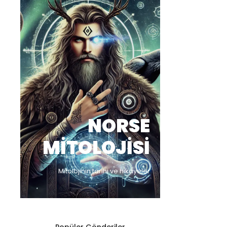
NORSE
MITOLOJISI
Mitolojinin tarihi ve hikayeler