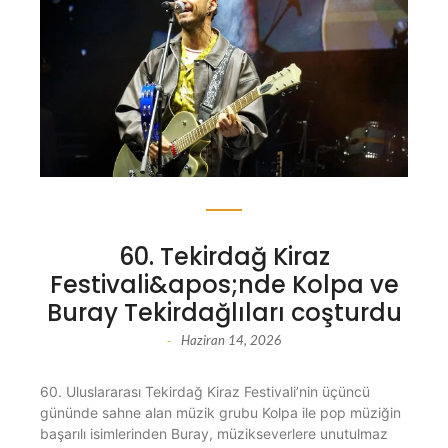
60. Tekirdağ Kiraz
Festivali&apos;nde Kolpa ve
Buray Tekirdağlıları coşturdu
Haziran 14, 2026
-
60. Uluslararası Tekirdağ Kiraz Festivali’nin üçüncü
gününde sahne alan müzik grubu Kolpa ile pop müziğin
başarılı isimlerinden Buray, müzikseverlere unutulmaz