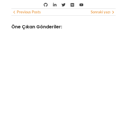
Previous Posts
Sonraki yazı
Öne Çıkan Gönderiler:
YAPAY ZEKA
Yapay zeka altyapısına
odaklanan optik bağlantı
girişimi Lumilens, 700 milyon
doların üzerinde yatırım aldı
No Comments
Ağustos 8, 2026
/