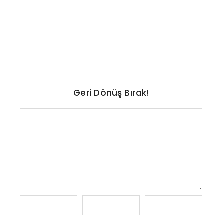
ayında eklenecek oyunlar
açıklandı
No Comments
Ağustos 8, 2026
/
Geri Dönüş Bırak!